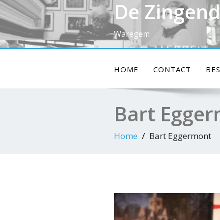
De Zingend
Doorgaan
naar
inhoud
Waregem
HOME
CONTACT
BE
Bart Egge
Home
Bart Eggermont