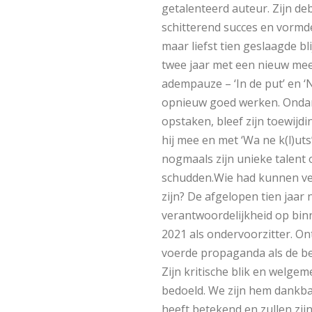
getalenteerd auteur. Zijn de
schitterend succes en vormd
maar liefst tien geslaagde b
twee jaar met een nieuw mee
adempauze – ‘In de put’ en ‘N
opnieuw goed werken. Onda
opstaken, bleef zijn toewijd
hij mee en met ‘Wa ne k(l)uts’
nogmaals zijn unieke talent 
schudden.Wie had kunnen verm
zijn? De afgelopen tien jaar 
verantwoordelijkheid op binn
2021 als ondervoorzitter. On
voerde propaganda als de be
Zijn kritische blik en welg
bedoeld. We zijn hem dankbaa
heeft betekend en zullen zij