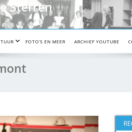
e Sterren
STUUR
FOTO’S EN MEER
ARCHIEF YOUTUBE
C
rmont
RE