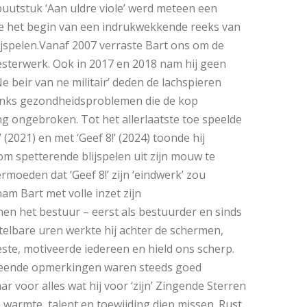
buutstuk ‘Aan uldre viole’ werd meteen een
e het begin van een indrukwekkende reeks van
lijspelen.Vanaf 2007 verraste Bart ons om de
sterwerk. Ook in 2017 en 2018 nam hij geen
e beir van ne militair’ deden de lachspieren
nks gezondheidsproblemen die de kop
ing ongebroken. Tot het allerlaatste toe speelde
 (2021) en met ‘Geef 8!’ (2024) toonde hij
om spetterende blijspelen uit zijn mouw te
oeden dat ‘Geef 8!’ zijn ‘eindwerk’ zou
nam Bart met volle inzet zijn
en het bestuur – eerst als bestuurder en sinds
telbare uren werkte hij achter de schermen,
ste, motiveerde iedereen en hield ons scherp.
emeende opmerkingen waren steeds goed
r voor alles wat hij voor ‘zijn’ Zingende Sterren
n warmte, talent en toewijding diep missen. Rust