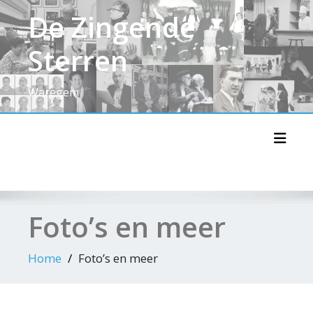
Doorgaan
De Zingende
naar
inhoud
Sterren
Waregem
Toggl
Foto’s en meer
Home
Foto’s en meer