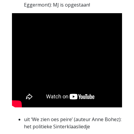
Eggermont): MJ is opgestaan!
uit ‘We zien oes peire’ (auteur Anne Bohez):
het politieke Sinterklaasliedje